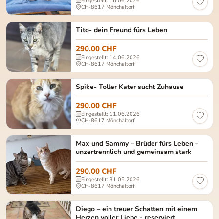
Eingestellt: 16.06.2026
CH-8617 Mönchaltorf
Tito Geschlecht: männlich, kastriert Alter: ca. 2
Tito- dein Freund fürs Leben
290.00 CHF
Eingestellt: 14.06.2026
CH-8617 Mönchaltorf
Spike männlich | kastriert geb. ca. 01/2023 Europä
Spike- Toller Kater sucht Zuhause
290.00 CHF
Eingestellt: 11.06.2026
CH-8617 Mönchaltorf
Max (braun getigert) und Sammy (rot getigert) M
Max und Sammy – Brüder fürs Leben –
unzertrennlich und gemeinsam stark
290.00 CHF
Eingestellt: 31.05.2026
CH-8617 Mönchaltorf
Diego Diego: Männlich, kastriert Geburtsdatum: ca
Diego – ein treuer Schatten mit einem
Herzen voller Liebe - reserviert