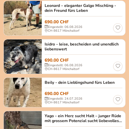
Leonard Männlich, kastriert Alter: ca. April 2023
Leonard – eleganter Galgo Mischling -
dein Freund fürs Leben
690.00 CHF
Eingestellt: 06.08.2026
CH-8617 Mönchaltorf
Isidro Männlich, kastriert Alter: ca. Dezember 201
Isidro - leise, bescheiden und unendlich
liebenswert
690.00 CHF
Eingestellt: 06.08.2026
CH-8617 Mönchaltorf
Beily weiblich, kastriert Alter: ca. 02.2023 Gröss
Beily - dein Lieblingshund fürs Leben
690.00 CHF
Eingestellt: 24.07.2026
CH-8617 Mönchaltorf
Yago Männlich, kastriert Alter: ca. Juni 2022 Grös
Yago - ein Herz sucht Halt – junger Rüde
mit grossem Potenzial sucht liebevolles
Zuhause