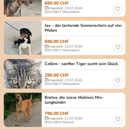
690.00 CHF
Eingestellt: 19.07.2026
CH-8617 Mönchaltorf
Jax Männlich, kastriert Alter: ca. Mai 2024 Gröss
Jax – der lachende Sonnenschein auf vier
Pfoten
690.00 CHF
Eingestellt: 13.07.2026
CH-8617 Mönchaltorf
Collins Geschlecht: männlich, kastriert Alter: ca.
Collins - sanfter Tiger sucht sein Glück
290.00 CHF
Eingestellt: 12.07.2026
CH-8617 Mönchaltorf
Die süsse Malinois Mischlingshündin Bretxa wurde 
Bretxa, die süsse Malinois Mix-
Junghündin
790.00 CHF
Eingestellt: 11.07.2026
CH-4852 Rothrist