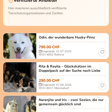
Verifizierte Anbieter
Hier inserieren ausschließlich verifizierte
Tierschutzorganisationen und Züchter.
Der wunderbare Siberian Husky Rüde wurde am 02.
Odin, der wunderbare Husky-Prinz
790.00 CHF
Eingestellt: 31.07.2025
CH-4852 Rothrist
Rita & Rayita Rita: Weiblich, kastriert Rayita: We
Rita & Rayita – Glückskatzen im
Doppelpack auf der Suche nach Liebe
290.00 CHF
Eingestellt: 07.08.2026
CH-8617 Mönchaltorf
Naranjita und Iris Naranjita (orange) und Iris (Schil
Naranjita und Iris – zwei Seelen, die nur
gemeinsam glücklich sind