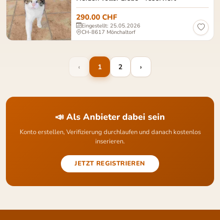
290.00 CHF
Eingestellt: 25.05.2026
CH-8617 Mönchaltorf
‹
1
2
›
📣 Als Anbieter dabei sein
Konto erstellen, Verifizierung durchlaufen und danach kostenlos
inserieren.
JETZT REGISTRIEREN