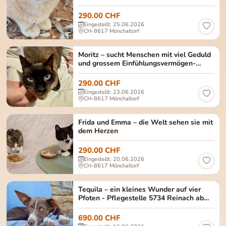
290.00 CHF
Eingestellt: 25.06.2026
CH-8617 Mönchaltorf
Moritz männlich/kastriert Alter: ca. Dezember 20
Moritz – sucht Menschen mit viel Geduld
und grossem Einfühlungsvermögen-
Reserviert
290.00 CHF
Eingestellt: 23.06.2026
CH-8617 Mönchaltorf
Frida und Emma Frida (schwarz-weiss) und Emma (ge
Frida und Emma – die Welt sehen sie mit
dem Herzen
290.00 CHF
Eingestellt: 20.06.2026
CH-8617 Mönchaltorf
Tequila Weiblich, noch unkastriert Geburtsdatum:
Tequila – ein kleines Wunder auf vier
Pfoten - Pflegestelle 5734 Reinach ab
15.8.2026
690.00 CHF