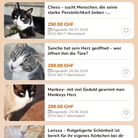
Chess – Pflegestelle Olten Geschlecht: männlich, 
Chess – sucht Menschen, die seine
starke Persönlichkeit lieben -
Pflegestelle Olten
290.00 CHF
Eingestellt: 06.07.2026
CH-8617 Mönchaltorf
Sancho Geschlecht: männlich, kastriert Alter: ca. 
Sancho hat sein Herz geöffnet – wer
öffnet ihm die Türe?
290.00 CHF
Eingestellt: 26.06.2026
CH-8617 Mönchaltorf
Mankey Geschlecht: männlich, kastriert Alter: ca.
Mankey– mit viel Geduld gewinnt man
Mankeys Herz
290.00 CHF
Eingestellt: 25.06.2026
CH-8617 Mönchaltorf
Larissa Geschlecht: weiblich, kastriert Alter: ca. 
Larissa – Rotgetigerte Schönheit ist
bereit für ihr eigenes Körbchen bei dir