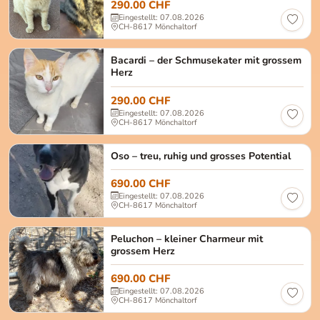
290.00 CHF
Eingestellt: 07.08.2026
CH-8617 Mönchaltorf
Bacardi Geschlecht: Männlich, kastriert Geburtsd
Bacardi – der Schmusekater mit grossem
Herz
290.00 CHF
Eingestellt: 07.08.2026
CH-8617 Mönchaltorf
Oso Männlich, kastriert Alter: ca. August 2022 Grö
Oso – treu, ruhig und grosses Potential
690.00 CHF
Eingestellt: 07.08.2026
CH-8617 Mönchaltorf
Peluchon Männlich, kastriert Alter: ca. April 2023
Peluchon – kleiner Charmeur mit
grossem Herz
690.00 CHF
Eingestellt: 07.08.2026
CH-8617 Mönchaltorf