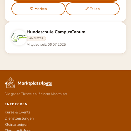
🤍 Merken
🔗 Teilen
Hundeschule CampusCanum
ANBIETER
Mitglied seit: 06.07.2025
Die ganze Tierwelt auf einem Marktplatz.
ENTDECKEN
Kurse & Events
Dienstleistungen
Kleinanzeigen
Tiervermittlung