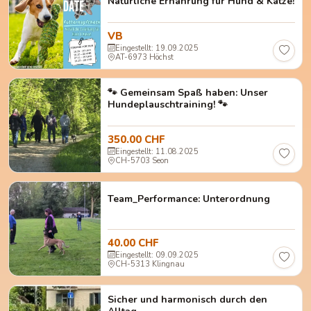
Natürliche Ernährung für Hund & Katze!
VB
Eingestellt: 19.09.2025
AT-6973 Höchst
🐾 Gemeinsam Spaß haben: Unser
Hundeplauschtraining! 🐾
350.00 CHF
Eingestellt: 11.08.2025
CH-5703 Seon
Team_Performance: Unterordnung
40.00 CHF
Eingestellt: 09.09.2025
CH-5313 Klingnau
Sicher und harmonisch durch den