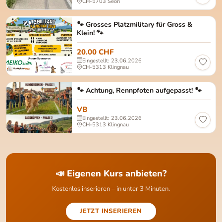
CH-5703 Seon
🐾 Grosses Platzmilitary für Gross &
Klein! 🐾
20.00 CHF
Eingestellt: 23.06.2026
CH-5313 Klingnau
🐾 Achtung, Rennpfoten aufgepasst! 🐾
VB
Eingestellt: 23.06.2026
CH-5313 Klingnau
📣 Eigenen Kurs anbieten?
Kostenlos inserieren – in unter 3 Minuten.
JETZT INSERIEREN