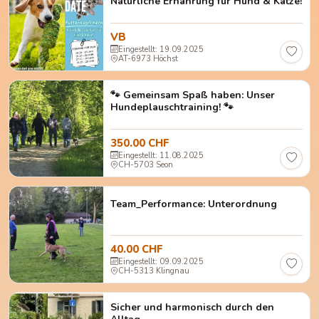
Natürliche Ernährung für Hund & Katze!
VB
Eingestellt: 19.09.2025
AT-6973 Höchst
🐾 Gemeinsam Spaß haben: Unser
Hundeplauschtraining! 🐾
350.00 CHF
Eingestellt: 11.08.2025
CH-5703 Seon
Team_Performance: Unterordnung
40.00 CHF
Eingestellt: 09.09.2025
CH-5313 Klingnau
Sicher und harmonisch durch den