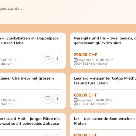
 und Züchter.
und er hat eine Schulterhöhe von ca. 60 cm. Odin ist ein sehr menschenbe
 Rita: Weiblich, kastriert Rayita: Weiblich kastriert Geburtsdatum: Rita: ca.
ta – Glückskatzen im Doppelpack
TIERE
Naranjita und Iris Naranjita (orange)
Naranjita und Iris – zwei Seelen, 
TIERSCHUTZ TIERE
he nach Liebe
gemeinsam glücklich sind
F
290.00 CHF
 07.08.2026
Eingestellt: 07.08.2026
chaltorf
CH-8617 Mönchaltorf
 Mischling Aufenthaltsort: Tierheim Zero Alicante Spanien Oso – treu, r…
lich, kastriert Alter: ca. April 2023 Grösse: 35 cm / 10 Kg Mischling Pflege
kleiner Charmeur mit grossem
TIERE
Leonard Männlich, kastriert Alter: 
Leonard – eleganter Galgo Mischl
TIERSCHUTZ TIERE
Freund fürs Leben
F
690.00 CHF
 07.08.2026
Eingestellt: 06.08.2026
chaltorf
CH-8617 Mönchaltorf
Mischling Tierheim Zero Alicante Spanien Beily - dein Lieblingshund für…
, kastriert Alter: ca. Juni 2022 Grösse: 45 cm Mischling Tierheim Spanien/Al
erz sucht Halt – junger Rüde mit
TIERE
Jax Männlich, kastriert Alter: ca.
Jax – der lachende Sonnenschein 
TIERSCHUTZ TIERE
nzial sucht liebevolles Zuhause
Pfoten
F
690.00 CHF