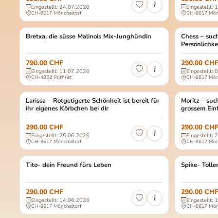
Eingestellt: 24.07.2026
Eingestellt:
CH-8617 Mönchaltorf
CH-8617 Mön
Die süsse Malinois Mischlingshündin Bretxa wurde am 01.01.2026 geb
Bretxa, die süsse Malinois Mix-Junghündin
TIERSCHUTZ TIERE
Chess – Pfleg
Chess – such
TIERSCHUTZ 
Persönlichke
790.00 CHF
290.00 CH
Eingestellt: 11.07.2026
Eingestellt:
CH-4852 Rothrist
CH-8617 Mön
Larissa Geschlecht: weiblich, kastriert Alter: ca. Juni 2019 Gewicht:
Larissa – Rotgetigerte Schönheit ist bereit für
TIERSCHUTZ TIERE
Moritz männl
Moritz – su
TIERSCHUTZ 
ihr eigenes Körbchen bei dir
grossem Ein
290.00 CHF
290.00 CH
Eingestellt: 25.06.2026
Eingestellt:
CH-8617 Mönchaltorf
CH-8617 Mön
Tito Geschlecht: männlich, kastriert Alter: ca. 2017 Gewicht: ca. 4
Tito- dein Freund fürs Leben
TIERSCHUTZ TIERE
Spike männlic
Spike- Tolle
TIERSCHUTZ 
290.00 CHF
290.00 CH
Eingestellt: 14.06.2026
Eingestellt:
CH-8617 Mönchaltorf
CH-8617 Mön