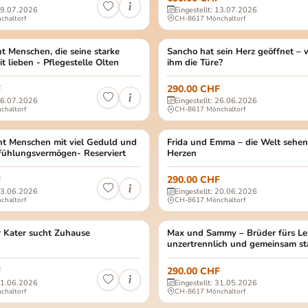
 19.07.2026
Eingestellt: 13.07.2026
chaltorf
CH-8617 Mönchaltorf
oren und sie hat eine aktuelle Schulterhöhe von ca. 56 cm. Bretxa ist ein…
estelle Olten Geschlecht: männlich, kastriert Alter: ca. Januar 2025 Europä
t Menschen, die seine starke
TIERE
Sancho Geschlecht: männlich, kastri
Sancho hat sein Herz geöffnet – 
TIERSCHUTZ TIERE
it lieben - Pflegestelle Olten
ihm die Türe?
F
290.00 CHF
 06.07.2026
Eingestellt: 26.06.2026
chaltorf
CH-8617 Mönchaltorf
 ca. 4 Kg Europäisch Kurzhaar Pflegestelle: Calic Spanien Freigänger L…
ich/kastriert Alter: ca. Dezember 2016 Siam Mix Pflegestelle: Mönchaltdorf 
cht Menschen mit viel Geduld und
TIERE
Frida und Emma Frida (schwarz-weis
Frida und Emma – die Welt sehen
TIERSCHUTZ TIERE
fühlungsvermögen- Reserviert
Herzen
F
290.00 CHF
 23.06.2026
Eingestellt: 20.06.2026
chaltorf
CH-8617 Mönchaltorf
 Kg Europäisch Kurzhaar Pflegestelle: Calic Spanien Wohnungskatze oder F…
h | kastriert geb. ca. 01/2023 Europäisch Kurzhaar Pflegestelle: Calic, Spani
r Kater sucht Zuhause
TIERE
Max (braun getigert) und Sammy (r
Max und Sammy – Brüder fürs Le
TIERSCHUTZ TIERE
unzertrennlich und gemeinsam st
F
290.00 CHF
 11.06.2026
Eingestellt: 31.05.2026
chaltorf
CH-8617 Mönchaltorf