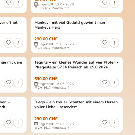
Eingestellt: 12.07.2026
CH-8617 Mönchaltorf
isch Kurzhaar Aufenthaltsort: 4600 Olten Freigang C…
ert Alter: ca. Januar 2024 Gewicht: ca. 4 Kg Europäisch Kurzhaar Pflegestell
wer öffnet
Mankey Geschlecht: männlich, kastriert Alter: ca. Februa
Mankey– mit viel Geduld gewinnt man
TIERSCHUTZ TIERE
Mankeys Herz
290.00 CHF
Eingestellt: 25.06.2026
CH-8617 Mönchaltorf
Moritz – sucht Menschen mit viel Geduld und grossem…
s) und Emma (getigert mit weiss) Geschlecht: Frida: Weiblich kastriert / Emm
 sie mit dem
Tequila Weiblich, noch unkastriert Geburtsdatum: ca. D
Tequila – ein kleines Wunder auf vier Pfoten -
TIERSCHUTZ TIERE
Pflegestelle 5734 Reinach ab 15.8.2026
690.00 CHF
Eingestellt: 16.06.2026
CH-8617 Mönchaltorf
en Spike- Toller Kater sucht Zuhause Spike ist ei…
ot getigert) Max und Sammy: Männlich, kastriert Geburtsdatum: beide ca. 
ben –
Diego Diego: Männlich, kastriert Geburtsdatum: ca. Juni 
Diego – ein treuer Schatten mit einem Herzen
TIERSCHUTZ TIERE
ark
voller Liebe - reserviert
290.00 CHF
Eingestellt: 25.05.2026
CH-8617 Mönchaltorf