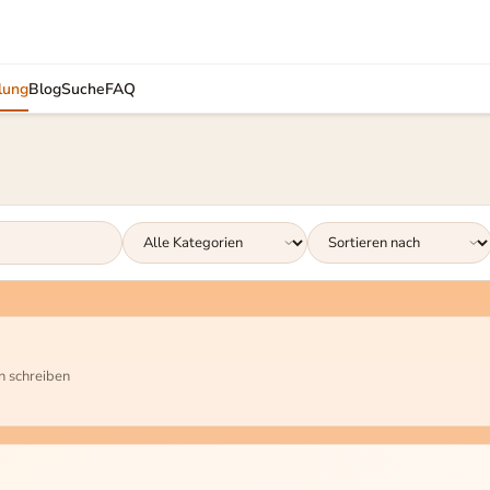
lung
Blog
Suche
FAQ
eriös vermittelt.
n schreiben