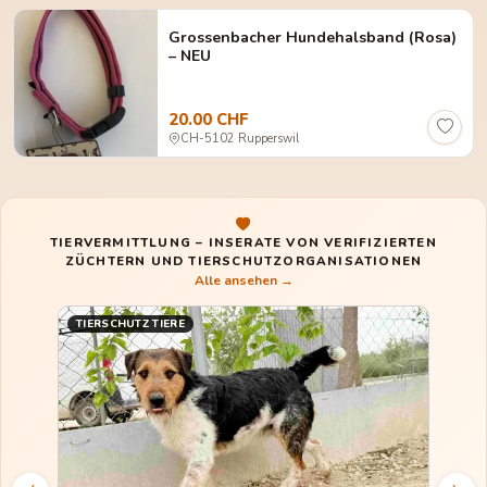
Grossenbacher Hundehalsband (Rosa)
– NEU
20.00 CHF
CH-5102 Rupperswil
TIERVERMITTLUNG – INSERATE VON VERIFIZIERTEN
ZÜCHTERN UND TIERSCHUTZORGANISATIONEN
Alle ansehen →
TIERSCHUTZ TIERE
TIE