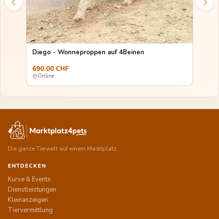
Dext
Diego - Wonneproppen auf 4Beinen
690.00 CHF
690
Online
Onl
Die ganze Tierwelt auf einem Marktplatz.
ENTDECKEN
Kurse & Events
Dienstleistungen
Kleinanzeigen
Tiervermittlung