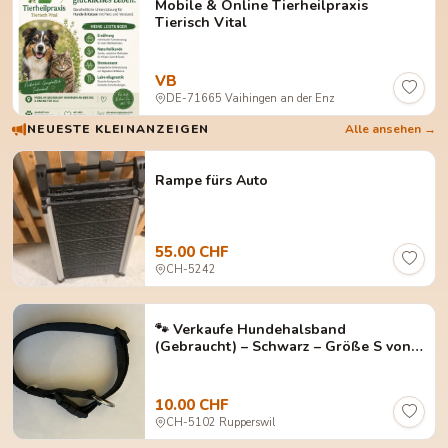
Mobile & Online Tierheilpraxis
Tierisch Vital
VB
DE-71665 Vaihingen an der Enz
NEUESTE KLEINANZEIGEN
Alle ansehen →
Rampe fürs Auto
55.00 CHF
CH-5242
🐾 Verkaufe Hundehalsband
(Gebraucht) – Schwarz – Größe S von
AniOne
10.00 CHF
CH-5102 Rupperswil