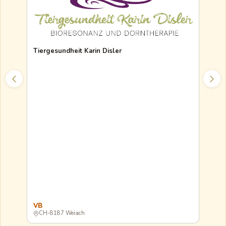
🐾 J
Tiergesundheit Karin Disler
10% 
VB
VB
CH-8187 Weiach
Onl