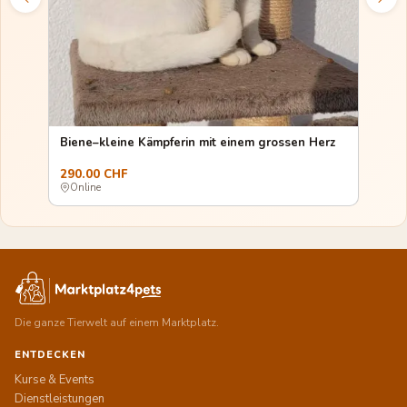
star
Biene–kleine Kämpferin mit einem grossen Herz
290.00 CHF
290
Online
Onl
Die ganze Tierwelt auf einem Marktplatz.
ENTDECKEN
Kurse & Events
Dienstleistungen