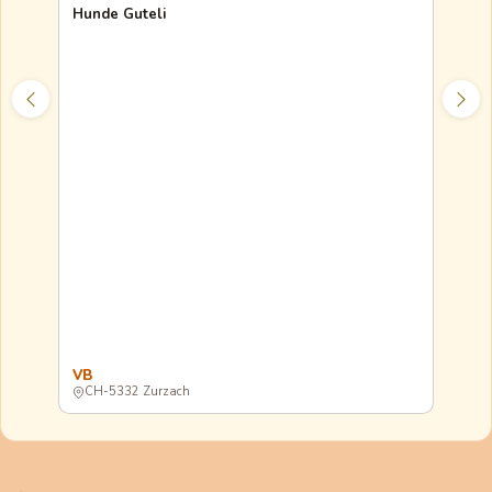
Hunde Guteli
en
Tea
VB
40.
CH-5332 Zurzach
CH