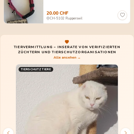
20.00 CHF
CH-5102 Rupperswil
TIERVERMITTLUNG – INSERATE VON VERIFIZIERTEN
ZÜCHTERN UND TIERSCHUTZORGANISATIONEN
Alle ansehen →
TIERSCHUTZ TIERE
TIE
Maus