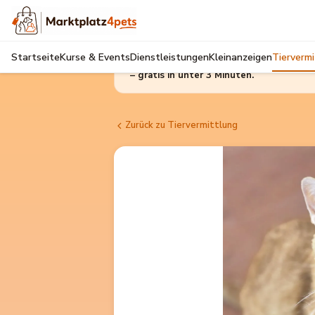
Kostenlos dabei sein
Startseite
Kurse & Events
Dienstleistungen
Kleinanzeigen
Tierverm
Selbst inserieren, Inserate merken, Kurse bu
– gratis in unter 3 Minuten.
Zurück zu Tiervermittlung