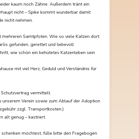
r leider kaum noch Zähne. Außerdem tränt ein
berhaupt nicht – Spike kommt wunderbar damit
de nicht nehmen.
mit mehreren Samtpfoten. Wie so viele Katzen dort
ròs gefunden, gerettet und liebevoll
chritt, wie schön ein behütetes Katzenleben sein
uhause mit viel Herz, Geduld und Verständnis für
Schutzvertrag vermittelt.
zu unserem Verein sowie zum Ablauf der Adoption
zgebühr zzgl. Transportkosten.)
 alt genug – kastriert.
 schenken möchtest, fülle bitte den Fragebogen