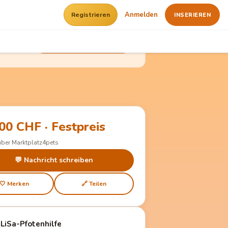
Anmelden
Registrieren
INSERIEREN
Kostenlos registrieren
00 CHF · Festpreis
über Marktplatz4pets
💬 Nachricht schreiben
🤍 Merken
🔗 Teilen
LiSa-Pfotenhilfe