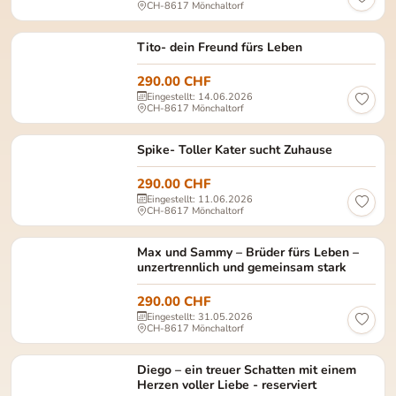
CH-8617 Mönchaltorf
Tito Geschlecht: männlich, kastriert Alter: ca. 2
Tito- dein Freund fürs Leben
290.00 CHF
Eingestellt: 14.06.2026
CH-8617 Mönchaltorf
Spike männlich | kastriert geb. ca. 01/2023 Europä
Spike- Toller Kater sucht Zuhause
290.00 CHF
Eingestellt: 11.06.2026
CH-8617 Mönchaltorf
Max (braun getigert) und Sammy (rot getigert) M
Max und Sammy – Brüder fürs Leben –
unzertrennlich und gemeinsam stark
290.00 CHF
Eingestellt: 31.05.2026
CH-8617 Mönchaltorf
Diego Diego: Männlich, kastriert Geburtsdatum: ca
Diego – ein treuer Schatten mit einem
Herzen voller Liebe - reserviert