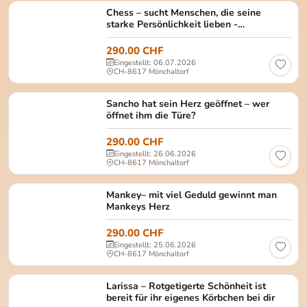
Chess – Pflegestelle Olten Geschlecht: männlich, 
Chess – sucht Menschen, die seine
starke Persönlichkeit lieben -
Pflegestelle Olten
290.00 CHF
Eingestellt: 06.07.2026
CH-8617 Mönchaltorf
Sancho Geschlecht: männlich, kastriert Alter: ca. 
Sancho hat sein Herz geöffnet – wer
öffnet ihm die Türe?
290.00 CHF
Eingestellt: 26.06.2026
CH-8617 Mönchaltorf
Mankey Geschlecht: männlich, kastriert Alter: ca.
Mankey– mit viel Geduld gewinnt man
Mankeys Herz
290.00 CHF
Eingestellt: 25.06.2026
CH-8617 Mönchaltorf
Larissa Geschlecht: weiblich, kastriert Alter: ca. 
Larissa – Rotgetigerte Schönheit ist
bereit für ihr eigenes Körbchen bei dir