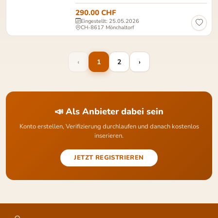
290.00 CHF
Eingestellt: 25.05.2026
CH-8617 Mönchaltorf
‹
1
2
›
📣 Als Anbieter dabei sein
Konto erstellen, Verifizierung durchlaufen und danach kostenlos
inserieren.
JETZT REGISTRIEREN