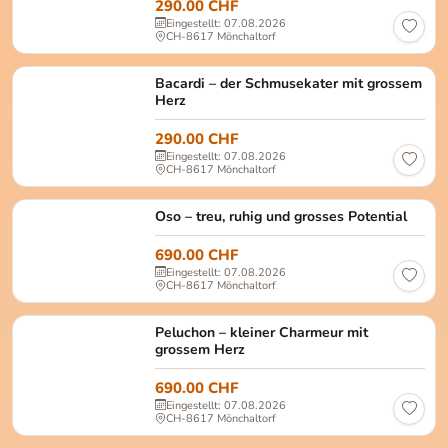
290.00 CHF
Eingestellt: 07.08.2026
CH-8617 Mönchaltorf
Bacardi Geschlecht: Männlich, kastriert Geburtsd
Bacardi – der Schmusekater mit grossem
Herz
290.00 CHF
Eingestellt: 07.08.2026
CH-8617 Mönchaltorf
Oso Männlich, kastriert Alter: ca. August 2022 Grö
Oso – treu, ruhig und grosses Potential
690.00 CHF
Eingestellt: 07.08.2026
CH-8617 Mönchaltorf
Peluchon Männlich, kastriert Alter: ca. April 2023
Peluchon – kleiner Charmeur mit
grossem Herz
690.00 CHF
Eingestellt: 07.08.2026
CH-8617 Mönchaltorf