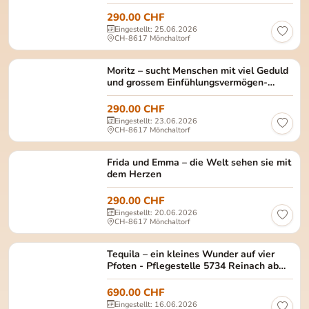
290.00 CHF
Eingestellt: 25.06.2026
CH-8617 Mönchaltorf
Moritz männlich/kastriert Alter: ca. Dezember 20
Moritz – sucht Menschen mit viel Geduld
und grossem Einfühlungsvermögen-
Reserviert
290.00 CHF
Eingestellt: 23.06.2026
CH-8617 Mönchaltorf
Frida und Emma Frida (schwarz-weiss) und Emma (ge
Frida und Emma – die Welt sehen sie mit
dem Herzen
290.00 CHF
Eingestellt: 20.06.2026
CH-8617 Mönchaltorf
Tequila Weiblich, noch unkastriert Geburtsdatum:
Tequila – ein kleines Wunder auf vier
Pfoten - Pflegestelle 5734 Reinach ab
15.8.2026
690.00 CHF
Eingestellt: 16.06.2026