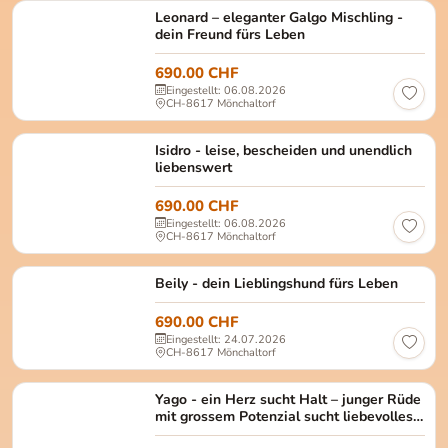
Leonard Männlich, kastriert Alter: ca. April 2023
Leonard – eleganter Galgo Mischling -
dein Freund fürs Leben
690.00 CHF
Eingestellt: 06.08.2026
CH-8617 Mönchaltorf
Isidro Männlich, kastriert Alter: ca. Dezember 201
Isidro - leise, bescheiden und unendlich
liebenswert
690.00 CHF
Eingestellt: 06.08.2026
CH-8617 Mönchaltorf
Beily weiblich, kastriert Alter: ca. 02.2023 Gröss
Beily - dein Lieblingshund fürs Leben
690.00 CHF
Eingestellt: 24.07.2026
CH-8617 Mönchaltorf
Yago Männlich, kastriert Alter: ca. Juni 2022 Grös
Yago - ein Herz sucht Halt – junger Rüde
mit grossem Potenzial sucht liebevolles
Zuhause