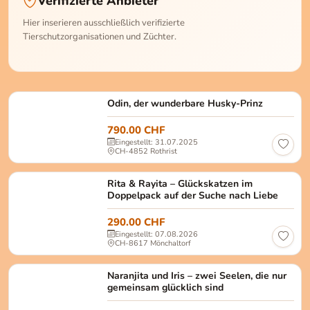
Verifizierte Anbieter
Hier inserieren ausschließlich verifizierte
Tierschutzorganisationen und Züchter.
Der wunderbare Siberian Husky Rüde wurde am 02.
Odin, der wunderbare Husky-Prinz
790.00 CHF
Eingestellt: 31.07.2025
CH-4852 Rothrist
Rita & Rayita Rita: Weiblich, kastriert Rayita: We
Rita & Rayita – Glückskatzen im
Doppelpack auf der Suche nach Liebe
290.00 CHF
Eingestellt: 07.08.2026
CH-8617 Mönchaltorf
Naranjita und Iris Naranjita (orange) und Iris (Schil
Naranjita und Iris – zwei Seelen, die nur
gemeinsam glücklich sind