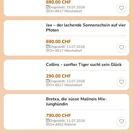
690.00 CHF
Eingestellt: 19.07.2026
CH-8617 Mönchaltorf
Jax Männlich, kastriert Alter: ca. Mai 2024 Gröss
Jax – der lachende Sonnenschein auf vier
Pfoten
690.00 CHF
Eingestellt: 13.07.2026
CH-8617 Mönchaltorf
Collins Geschlecht: männlich, kastriert Alter: ca.
Collins - sanfter Tiger sucht sein Glück
290.00 CHF
Eingestellt: 12.07.2026
CH-8617 Mönchaltorf
Die süsse Malinois Mischlingshündin Bretxa wurde 
Bretxa, die süsse Malinois Mix-
Junghündin
790.00 CHF
Eingestellt: 11.07.2026
CH-4852 Rothrist