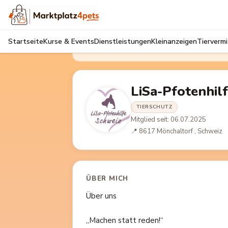
Kostenlos dabei sein
Selbst inserieren, Inserate merken, Kurse buche
Startseite
Kurse & Events
Dienstleistungen
Kleinanzeigen
Tierverm
– gratis in unter 3 Minuten.
LiSa-Pfotenhil
TIERSCHUTZ
Mitglied seit: 06.07.2025
📍 8617 Mönchaltorf ​, Schweiz
ÜBER MICH
Über uns
„Machen statt reden!“