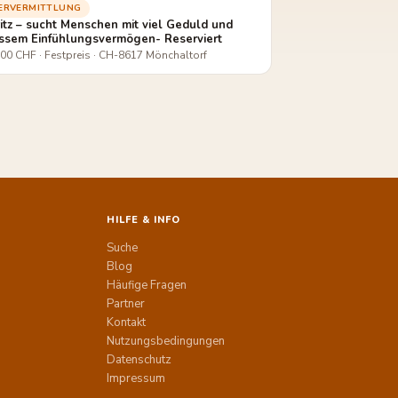
IERVERMITTLUNG
itz – sucht Menschen mit viel Geduld und
ssem Einfühlungsvermögen- Reserviert
00 CHF · Festpreis · CH-8617 Mönchaltorf
HILFE & INFO
Suche
Blog
Häufige Fragen
Partner
Kontakt
Nutzungsbedingungen
Datenschutz
Impressum