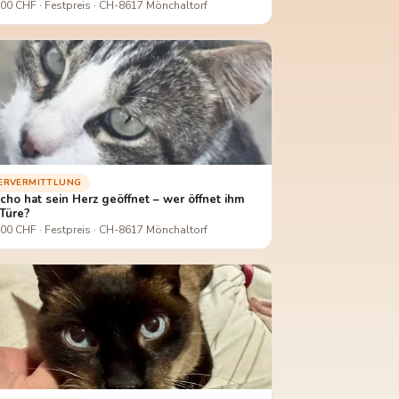
00 CHF · Festpreis · CH-8617 Mönchaltorf
IERVERMITTLUNG
cho hat sein Herz geöffnet – wer öffnet ihm
 Türe?
00 CHF · Festpreis · CH-8617 Mönchaltorf