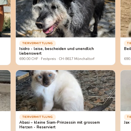
TIERVERMITTLUNG
T
Isidro - leise, bescheiden und unendlich
Bei
liebenswert
690.00 CHF · Festpreis · CH-8617 Mönchaltorf
690.
TIERVERMITTLUNG
T
Abasi – kleine Siam-Prinzessin mit grossem
Jax
Herzen - Reserviert