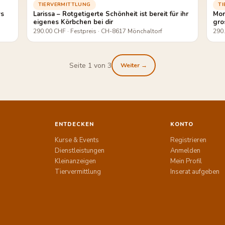
TIERVERMITTLUNG
T
ys
Larissa – Rotgetigerte Schönheit ist bereit für ihr
Mor
eigenes Körbchen bei dir
gro
290.00 CHF · Festpreis · CH-8617 Mönchaltorf
290.
Seite 1 von 3
Weiter →
ENTDECKEN
KONTO
Kurse & Events
Registrieren
Dienstleistungen
Anmelden
Kleinanzeigen
Mein Profil
Tiervermittlung
Inserat aufgeben