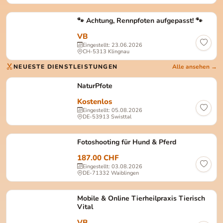
🐾 Achtung, Rennpfoten aufgepasst! 🐾
VB
Eingestellt: 23.06.2026
CH-5313 Klingnau
NEUESTE DIENSTLEISTUNGEN
Alle ansehen →
NaturPfote
Kostenlos
Eingestellt: 05.08.2026
DE-53913 Swisttal
Fotoshooting für Hund & Pferd
187.00 CHF
Eingestellt: 03.08.2026
DE-71332 Waiblingen
Mobile & Online Tierheilpraxis Tierisch
Vital
VB