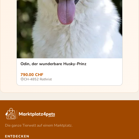
Odin, der wunderbare Husky-Prinz
790.00 CHF
290.0
CH-4852 Rothrist
CH-86
Die ganze Tierwelt auf einem Marktplatz.
ENTDECKEN