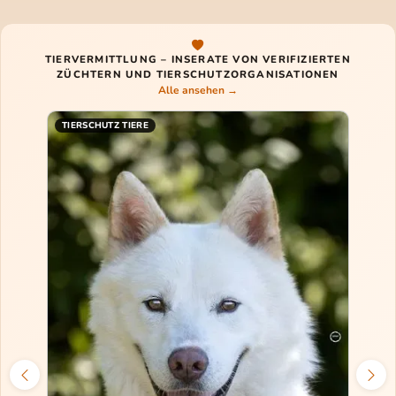
TIERVERMITTLUNG – INSERATE VON VERIFIZIERTEN
ZÜCHTERN UND TIERSCHUTZORGANISATIONEN
Alle ansehen →
TIERSCHUTZ TIERE
TIERS
Max u
unzert