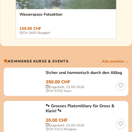
Wasserspass-Fotoaktion
Kleide
usw...
150.00 CHF
VB
CH-3400 Burgdorf
CH-5
KOMMENDE KURSE & EVENTS
Alle ansehen →
Sicher und harmonisch durch den Alltag
350.00 CHF
Eingestellt: 23.06.2026
CH-5703 Seon
🐾 Grosses Platzmilitary für Gross &
Klein! 🐾
20.00 CHF
Eingestellt: 23.06.2026
CH-5313 Klingnau